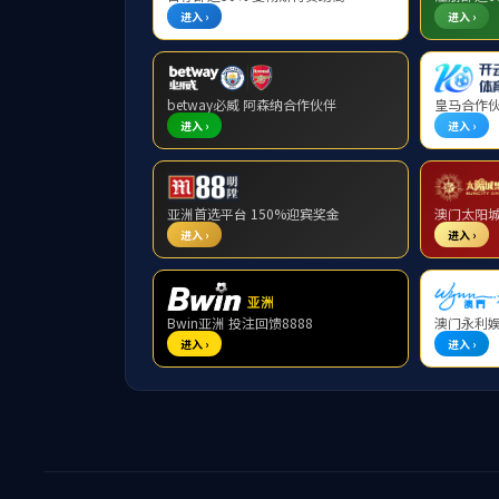
城
区
上
EMAIL: cqxtcxzx@126.com
址址：重庆市南岸区学府大道19号