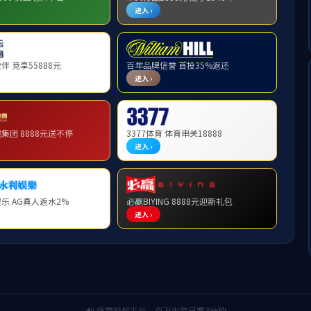
经济圈”建设的相关部署，经专家评审并报四川省社会科学界联合会党组
双城经济圈”重大项目立项名单予以公布，两地共立项25项，其中四川13
相关链接：
成渝地区双城经济圈”重大项目立项公布
。
一条：
122cc太阳集成游戏申请的多项课题获得2021年度重庆市教委立项
下一条：
1
Copyright 2016 ©