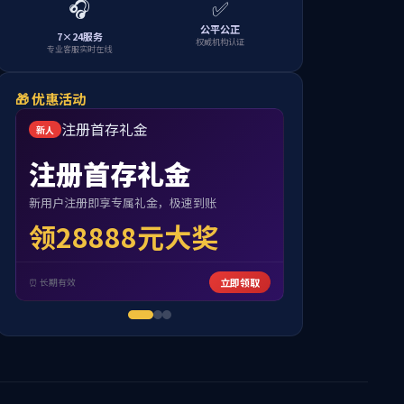
、重庆市社会科学界联合会党组批准，现将“成渝地
项，重庆12项。
22cc太阳集成游戏申请的多项课题获得2020年度重庆市科技
局立项
【
关闭
】
重庆现代商贸物流与供应链协同创新中心 All Rights Reserved.