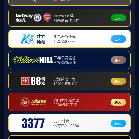
重庆市学术技术带
人才队伍
梯度建设，培养具有
2002年、2008年
其他人才
EMAIL: cqxtcxzx@126.com
址址：重庆市南岸区学府大道19号